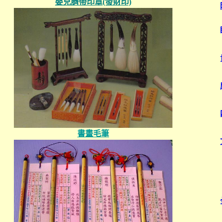
嬰兒臍帶印章(發財印)
書畫毛筆