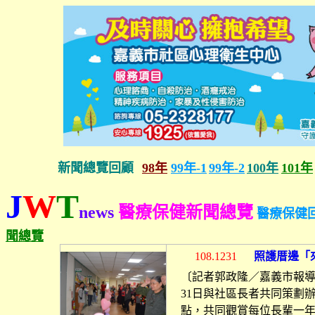
新聞總覽回顧
98年
99年-1
99年-2
100年
101年
J
W
T
news
醫療保健
新聞總覽
醫療保健
聞總覽
照護厝邊「
108.1231
〔記者郭政隆／嘉義市報
日與社區長者共同策劃
31
點，共同觀賞每位長輩一