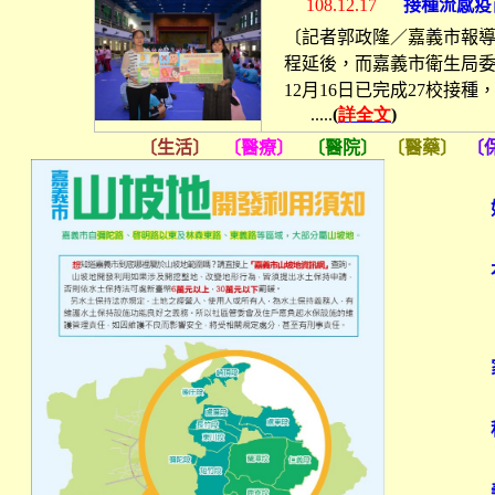
接種流感疫
108.12.17
〔記者郭政隆／嘉義市報
程延後，而嘉義市衛生局
月
日已完成
校接種
12
16
27
.....
(
詳全文
)
〔生活〕
〔醫療〕
〔醫院〕
〔醫藥〕
〔