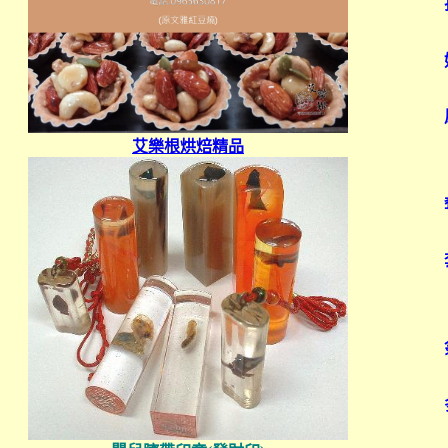
艾樂根烘焙精品