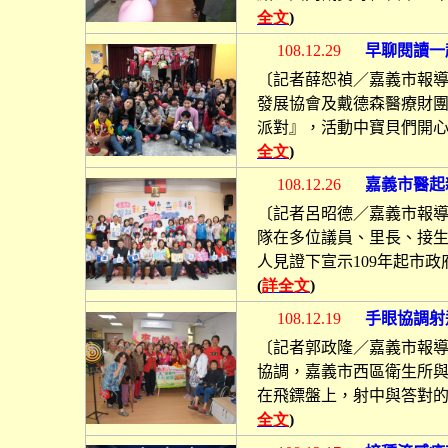
全文
)
早聊閱讀一
108.12.29
〔記者薛恕禎／嘉義市報
發展協會及戴德森醫療財
派對』，活動中寶貝們開
全文
)
108.12.26
嘉義市醫起
〔記者呂昭德／嘉義市報
隊在多位議員、里長、接
人見證下宣示
109
年起市政
(
詳全文
)
手眼協調射
108.12.19
〔記者郭政隆／嘉義市報
協調，嘉義市西區衛生所
在飛鏢盤上，射中與答對
全文
)