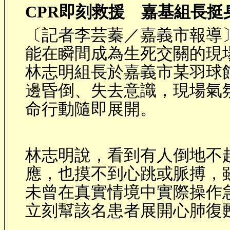
CPR
即刻救援 嘉基組長挺
〔記者李芸蓁／嘉義市報導
能在瞬間成為生死交關的現
林志明組長於嘉義市某羽球
邊昏倒、失去意識，現場氣
命行動隨即展開。
林志明說，看到有人倒地不
應，也摸不到心跳或脈搏，
未曾在真實情境中實際操作
立刻幫該名患者展開心肺復