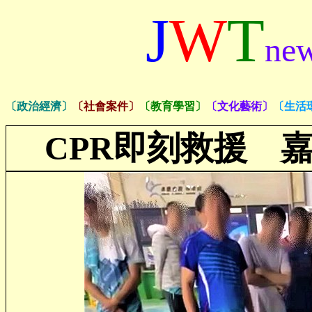
J
W
T
ne
〔政治經濟〕
〔社會案件〕
〔教育學習〕
〔文化藝術〕
〔生活
CPR
即刻救援 