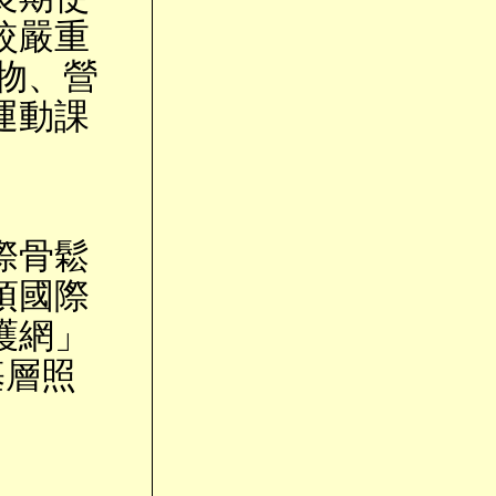
較嚴重
物、營
運動課
際骨鬆
項國際
護網」
基層照