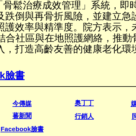
「骨鬆治療成效管理」系統，即
及跌倒與再骨折風險，並建立急
照護效率與精準度。院方表示，
結合社區與在地照護網絡，推動
入，打造高齡友善的健康老化環
k
臉書
今
傳媒
奥丁丁
行銷人
蕃新聞
Facebook
臉書