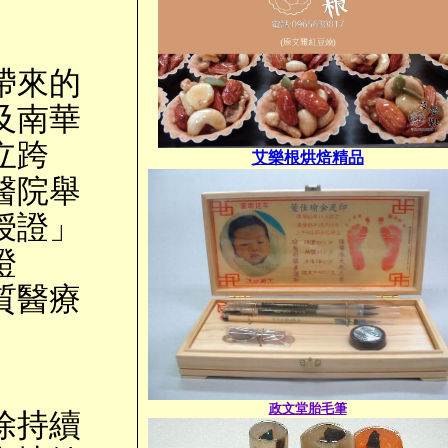
帶來的
及南華
立跨
艾樂根烘焙精品
醫院舉
授證」
證
質醫療
政文堂胎毛筆
除持續