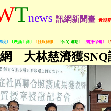
W
T
news
訊網新聞臺
近期
環境〕
〔農漁工商〕
〔社服關懷〕
〔休閒 運動〕
〔醫療保健〕
〔
網 大林慈濟獲
SNQ