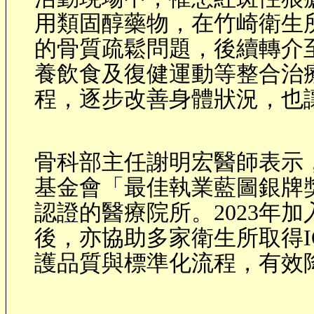
用類固醇藥物，在竹崎衛生
的骨質疏鬆問題，後續轉介
養飲食及復健運動等整合治
程，逐步改善身體狀況，也
骨科部主任謝明宏醫師表示
基金會「最佳執業藍圖銀牌
認證的醫療院所。
2023
年加
後，亦協助多家衛生所取得
護品質與標準化流程，有效