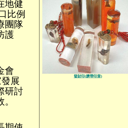
在地健
口比例
療團隊
防護
金會
發財印(臍帶印章)
家發展
際研討
效。
長期使