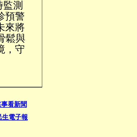
時監測
診預警
未來將
骨鬆與
境，守
媒事看新聞
民生電子報