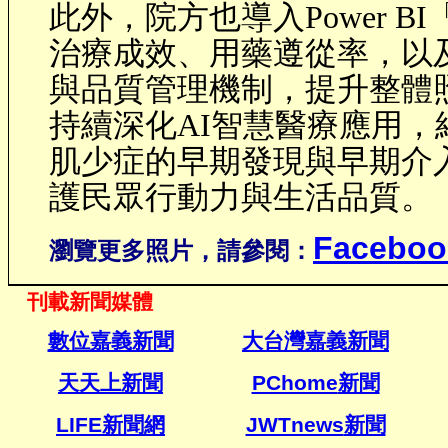
此外，院方也導入
Power BI
治療成效、用藥遵從率，以
與品質管理機制，提升整體
持續深化
AI
智慧醫療應用，
肌少症的早期發現與早期介
護民眾行動力與生活品質。
Faceboo
瀏覽更多照片，請參閱：
刊載新聞媒體
數位嘉義新聞
大台灣嘉義新聞
天天上新聞
PChome
新聞
LIFE新聞網
JWTnews
新聞