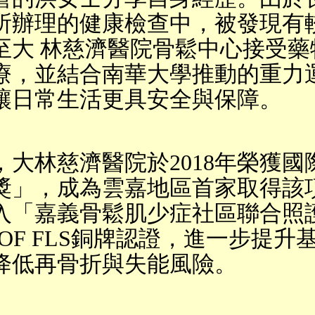
所辦理的健康檢查中，被發現有
至大 林慈濟醫院骨鬆中心接受藥
療，並結合南華大學推動的重力
讓日常生活更具安全與保障。
，大林慈濟醫院於
2018
年榮獲國
獎」，成為雲嘉地區首家取得該
入「嘉義骨鬆肌少症社區聯合照
IOF FLS
銅牌認證，進一步提升
降低再骨折與失能風險。