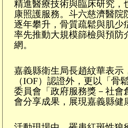
精進醫療技術與臨床研究，
康照護服務。斗六慈濟醫院
逐年攀升，骨質疏鬆與肌少
率先推動大規模篩檢與預防
網。
嘉義縣衛生局長趙紋華表示
（
IOF
）認證外，更以「骨
委員會「政府服務獎－社會
會分享成果，展現嘉義縣健
活動現場中，罹患紅斑性狼