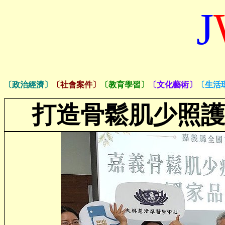
J
〔政治經濟〕
〔社會案件〕
〔教育學習〕
〔文化藝術〕
〔生活
打造骨鬆肌少照護