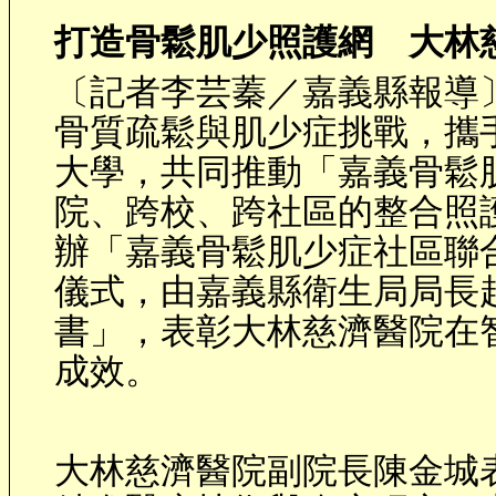
打造骨鬆肌少照護網 大林
〔記者李芸蓁／嘉義縣報導
骨質疏鬆與肌少症挑戰，攜
大學，共同推動「嘉義骨鬆
院、跨校、跨社區的整合照
辦「嘉義骨鬆肌少症社區聯
儀式，由嘉義縣衛生局局長
書」，表彰大林慈濟醫院在
成效。
大林慈濟醫院副院長陳金城