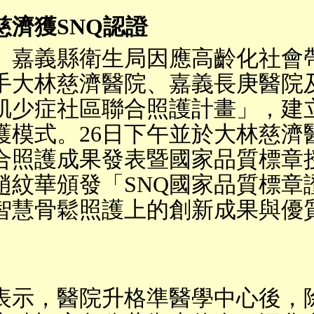
慈濟獲
SNQ
認證
〕嘉義縣衛生局因應高齡化社會
手大林慈濟醫院、嘉義長庚醫院
肌少症社區聯合照護計畫」，建
護模式。
26
日下午並於大林慈濟
合照護成果發表暨國家品質標章
趙紋華頒發「
SNQ
國家品質標章
智慧骨鬆照護上的創新成果與優
表示，醫院升格準醫學中心後，