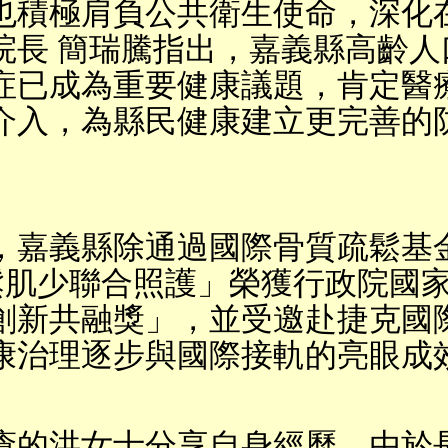
也積極肩負公共衛生使命，深化
院長 簡瑞騰指出，嘉義縣高齡人
症已成為重要健康議題，肯定醫
介入，為縣民健康建立更完善的
，嘉義縣除通過國際骨質疏鬆基
鬆肌少聯合照護」榮獲行政院國
創新共融獎」，並受邀赴捷克國
康治理逐步與國際接軌的亮眼成
瘡的洪女士分享自身經歷。由於