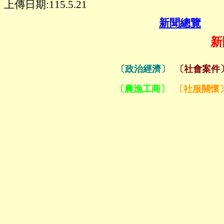
上傳日期:115.5.21
新聞總覽
新
〔政治經濟〕
〔社會案件
〔農漁工商〕
〔社服關懷