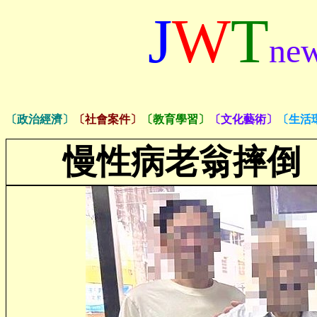
J
W
T
ne
〔政治經濟〕
〔社會案件〕
〔教育學習〕
〔文化藝術〕
〔生活
慢性病老翁摔倒