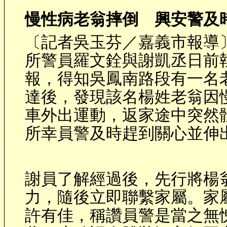
慢性病老翁摔倒 興安警及
〔記者吳玉芬／嘉義市報導
所警員羅文銓與謝凱丞日前
報，得知吳鳳南路段有一名
達後，發現該名楊姓老翁因
車外出運動，返家途中突然
所幸員警及時趕到關心並伸
謝員了解經過後，先行將楊
力，隨後立即聯繫家屬。家
許有佳，稱讚員警是當之無