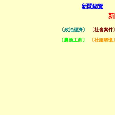
新聞總覽
新
〔政治經濟〕
〔社會案件
〔農漁工商〕
〔社服關懷