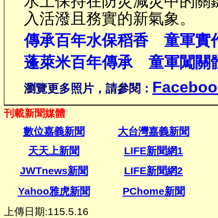
水土保持在防災減災中的關
入活潑且務實的新氣象。
傳承百年水保稻香
童軍實
蓬萊米百年傳承 童軍闖關
Faceboo
瀏覽更多照片，請參閱：
刊載新聞媒體
數位嘉義新聞
大台灣嘉義新聞
天天上新聞
LIFE新聞網1
JWTnews
新聞
LIFE新聞網2
Yahoo雅虎新聞
PChome
新聞
上傳日期:115.5.16