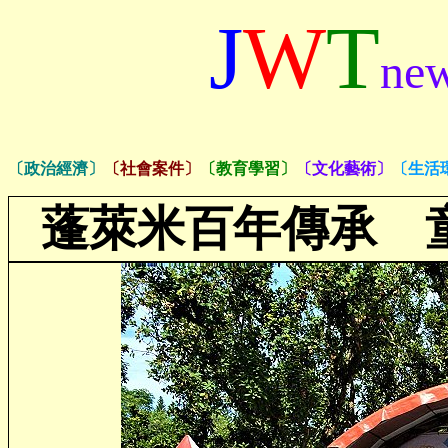
J
W
T
ne
〔政治經濟〕
〔社會案件〕
〔教育學習〕
〔文化藝術〕
〔生活
蓬萊米百年傳承 