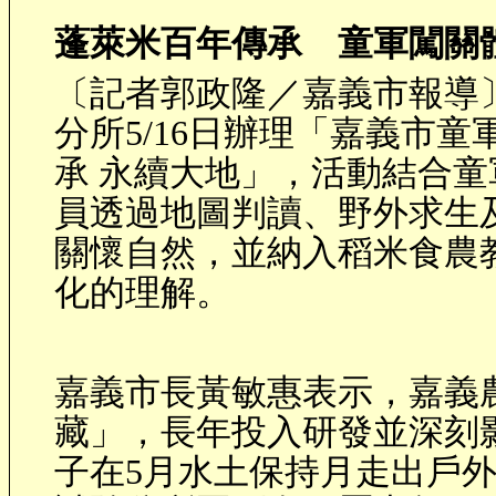
蓬萊米百年傳承 童軍闖關
〔記者郭政隆／嘉義市報導
分所
5/16
日辦理「嘉義市童
承
永續大地」，活動結合童
員透過地圖判讀、野外求生
關懷自然，並納入稻米食農
化的理解。
嘉義市長黃敏惠表示，嘉義
藏」，長年投入研發並深刻
子在
5
月水土保持月走出戶