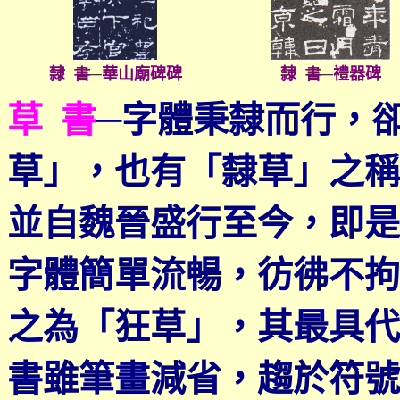
隸
書
─
華山廟碑碑
隸
書
─
禮器碑
草 書
─
字體秉隸而行，
草」，也有「隸草」之稱
並自魏晉盛行至今，即是
字體簡單流暢，彷彿不拘
之為「狂草」，其最具代
書雖筆畫減省，趨於符號