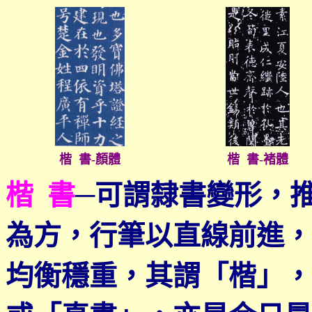
楷 書-顏體
楷 書-褚體
楷 書
─
可謂隸書變形，
為方，行筆以直線前進，
均衡穩重，其謂「楷」，