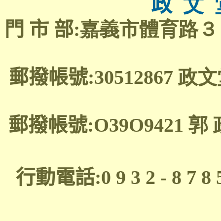
政
文 
門 市 部
:嘉義市體育路３７─２號
郵撥帳號
:30512867 
郵撥帳號
:O39O9421 
行動電話
:0 9 3 2 - 8 7 8 