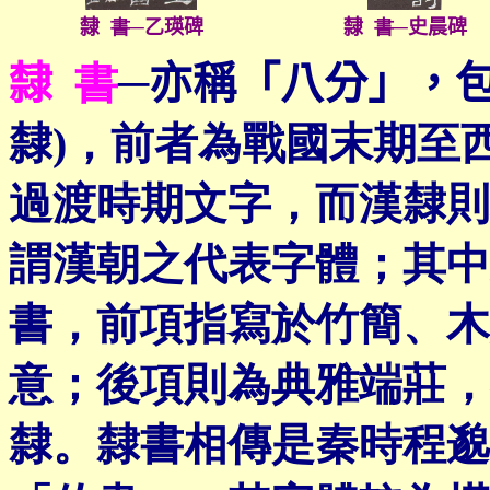
隸
書
─
乙瑛碑
隸
書
─
史晨碑
隸
書
─
亦稱「八分」，
隸)，前者為戰國末期至
過渡時期文字，而漢隸則
謂漢朝之代表字體；其中
書，前項指寫於竹簡、木
意；後項則為典雅端莊，
隸。隸書相傳是秦時程邈