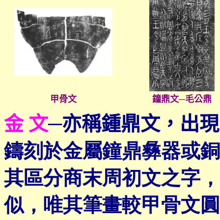
甲骨文
鐘鼎文─毛公鼎
金 文
─
亦稱鍾鼎文，出現
鑄刻於金屬鐘鼎彝器或銅
其區分商末周初文之字，
似，唯其筆畫較甲骨文圓