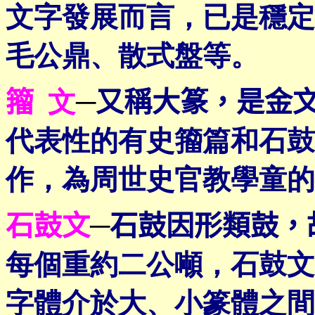
文字發展而言，已是穩定
毛公鼎、散式盤等。
籀
文
─
又稱大篆，是金
代表性的有史籀篇和石鼓
作，為周世史官教學童的
石鼓文
─
石鼓因形類鼓，
每個重約二公噸，石鼓文
字體介於大、小篆體之間