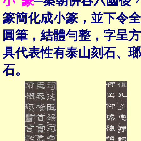
小
篆
─
秦朝併吞六國後
篆簡化成小篆，並下令全
圓筆，結體勻整，字呈方
具代表性有泰山刻石、瑯
石。