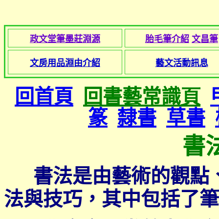
政文堂筆墨莊─
書法與文字
政文堂筆墨莊淵源
胎毛筆介紹
文昌筆
文房用品淵由介紹
藝文活動訊息
回首頁
回
書藝常識
頁
篆
隸書
草書
書
書法是由藝術的觀點
法與技巧，其中包括了筆