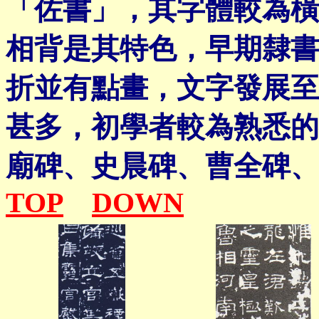
「佐書」，其字體較為橫
相背是其特色，早期隸書
折並有點畫，文字發展至
甚多，初學者較為熟悉的
廟碑、史晨碑、曹全碑、
TOP
DOWN