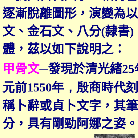
逐漸脫離圖形，演變為以
文、金石文、八分(隸書
體，茲以如下說明之：
甲骨文
─
發現於清光緒
2
元前1550年，殷商時代
稱卜辭或貞卜文字，其筆
分，具有剛勁阿