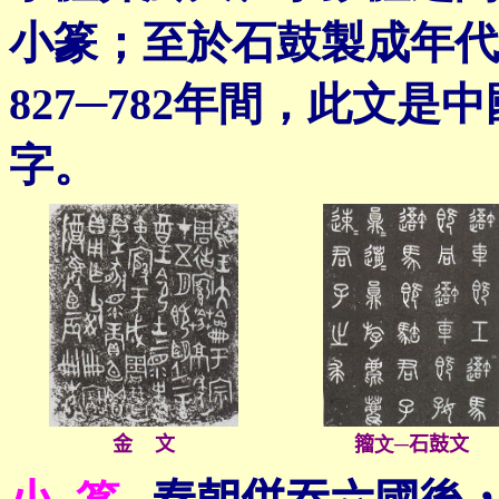
小篆；至於石鼓製成年代
827─782年間，此文
字。
金 文
籀
文
─
石鼓文