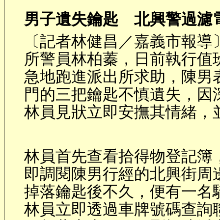
男子遺失鑰匙 北興警過濾
〔記者林健昌／嘉義市報導
所警員林柏蓁，日前執行值
急地跑進派出所求助，陳男
門的三把鑰匙不慎遺失，因
林員見狀立即安撫其情緒，
林員首先查看拾得物登記簿
即調閱陳男行經的北興街周
掉落鑰匙後不久，便有一名
林員立即透過車牌號碼查詢