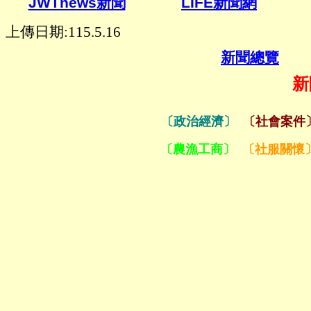
新聞網
JWTnews
新聞
LIFE
上傳日期:115.5.16
新聞總覽
新
〔政治經濟〕
〔社會案件
〔農漁工商〕
〔社服關懷