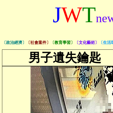
J
W
T
ne
〔政治經濟〕
〔社會案件〕
〔教育學習〕
〔文化藝術〕
〔生活
男子遺失鑰匙